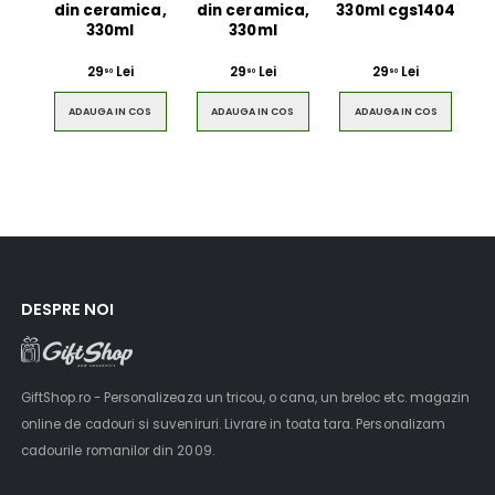
din ceramica,
din ceramica,
330ml cgs1404
330ml
330ml
29
Lei
29
Lei
29
Lei
90
90
90
ADAUGA IN COS
ADAUGA IN COS
ADAUGA IN COS
DESPRE NOI
GiftShop.ro - Personalizeaza un tricou, o cana, un breloc etc. magazin
online de cadouri si suveniruri. Livrare in toata tara. Personalizam
cadourile romanilor din 2009.