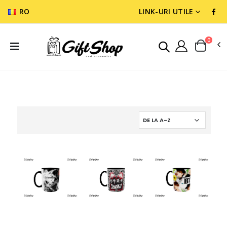
RO
LINK-URI UTILE
0
CANI CU MESAJE
CANI HOBBY, SPORT & MUZICA