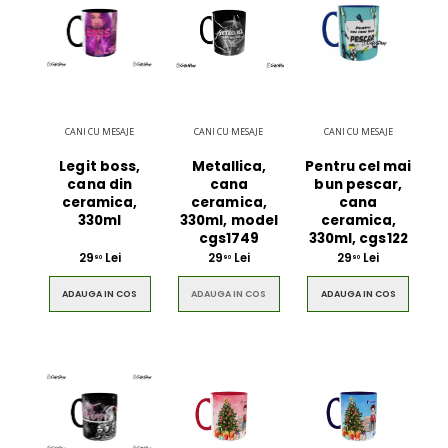
CANI CU MESAJE
CANI CU MESAJE
CANI CU MESAJE
Legit boss,
Metallica,
Pentru cel mai
cana din
cana
bun pescar,
ceramica,
ceramica,
cana
330ml
330ml, model
ceramica,
cgs1749
330ml, cgs122
29
Lei
29
Lei
29
Lei
90
90
90
ADAUGA IN COS
ADAUGA IN COS
ADAUGA IN COS