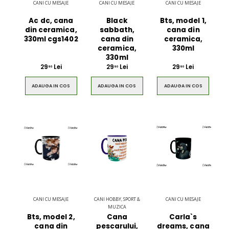
CANI CU MESAJE
CANI CU MESAJE
CANI CU MESAJE
Ac dc, cana
Black
Bts, model 1,
din ceramica,
sabbath,
cana din
330ml cgs1402
cana din
ceramica,
ceramica,
330ml
330ml
29
Lei
29
Lei
29
Lei
90
90
90
ADAUGA IN COS
ADAUGA IN COS
ADAUGA IN COS
Ultimate 3D
Blue Backp
Bluetooth
the Youn
Speaker
$49.00
$49.00
CANI CU MESAJE
CANI HOBBY, SPORT &
CANI CU MESAJE
Brown Women
Casual S
MUZICA
Casual HandBag
Blue Sh
Bts, model 2,
Cana
Carla`s
cana din
pescarului,
dreams, cana