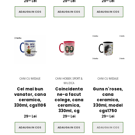
29
Lei
29
Lei
29
Lei
90
90
90
ADAUGA IN COS
ADAUGA IN COS
ADAUGA IN COS
CANI CU MESAJE
CANI HOBBY, SPORT &
CANI CU MESAJE
MUZICA
Cel mai bun
Coincidenta
Guns n`roses,
vanator, cana
ne-a facut
cana
ceramica,
colege, cana
ceramica,
330ml, cgs1106
ceramica,
330ml, model
330ml, cg
cgs1750
29
Lei
29
Lei
29
Lei
90
90
90
ADAUGA IN COS
ADAUGA IN COS
ADAUGA IN COS