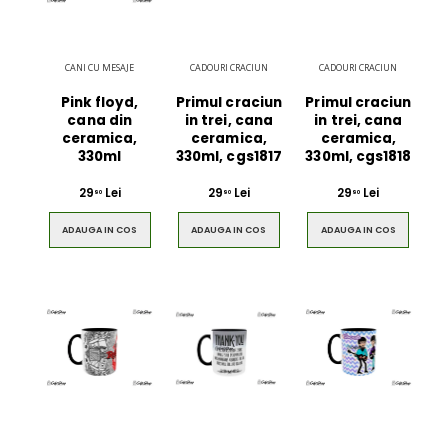
CANI CU MESAJE
CADOURI CRACIUN
CADOURI CRACIUN
Pink floyd,
Primul craciun
Primul craciun
cana din
in trei, cana
in trei, cana
ceramica,
ceramica,
ceramica,
330ml
330ml, cgs1817
330ml, cgs1818
29
Lei
29
Lei
29
Lei
90
90
90
ADAUGA IN COS
ADAUGA IN COS
ADAUGA IN COS