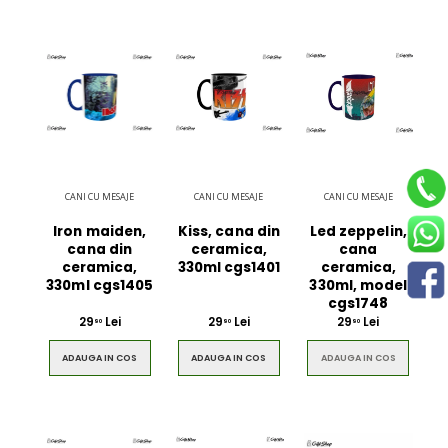
CANI CU MESAJE
CANI CU MESAJE
CANI CU MESAJE
Iron maiden,
Kiss, cana din
Led zeppelin,
cana din
ceramica,
cana
ceramica,
330ml cgs1401
ceramica,
330ml cgs1405
330ml, model
cgs1748
29
Lei
29
Lei
29
Lei
90
90
90
ADAUGA IN COS
ADAUGA IN COS
ADAUGA IN COS