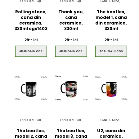
CANI CU MESAJE
CANI CU MESAJE
CANI CU MESAJE
Rolling stone,
Thank you,
The beatles,
cana din
cana
model 1, cana
ceramica,
ceramica,
din ceramica,
330ml cgs1403
330ml
330ml
29
Lei
29
Lei
29
Lei
90
90
90
ADAUGA IN COS
ADAUGA IN COS
ADAUGA IN COS
CANI CU MESAJE
CANI CU MESAJE
CANI CU MESAJE
The beatles,
The beatles,
U2, cana din
model 2, cana
model 3, cana
ceramica,