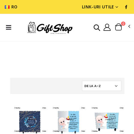
RO
LINK-URI UTILE
0
CADOURI DIVERSE
PLACHETE SI RAMA FOTO PIATRA CU MESAJE
PLACHETE DIN LEMN CU MESAJE