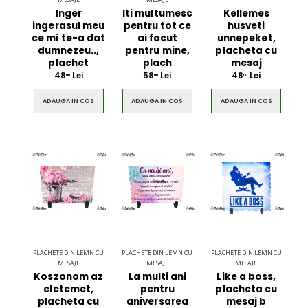
Inger
Iti multumesc
Kellemes
ingerasul meu
pentru tot ce
husveti
ce mi te-a dat
ai facut
unnepeket,
dumnezeu..,
pentru mine,
placheta cu
plachet
plach
mesaj
48
Lei
58
Lei
48
Lei
00
00
00
ADAUGA IN COS
ADAUGA IN COS
ADAUGA IN COS
PLACHETE DIN LEMN CU
PLACHETE DIN LEMN CU
PLACHETE DIN LEMN CU
MESAJE
MESAJE
MESAJE
Koszonom az
La multi ani
Like a boss,
eletemet,
pentru
placheta cu
placheta cu
aniversarea
mesaj b