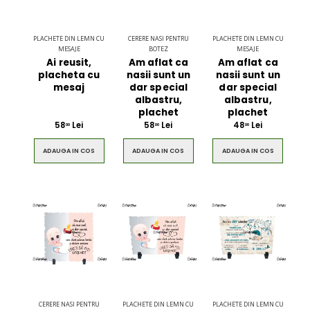
PLACHETE DIN LEMN CU
CERERE NASI PENTRU
PLACHETE DIN LEMN CU
MESAJE
BOTEZ
MESAJE
Ai reusit,
Am aflat ca
Am aflat ca
placheta cu
nasii sunt un
nasii sunt un
mesaj
dar special
dar special
albastru,
albastru,
plachet
plachet
58
Lei
58
Lei
48
Lei
00
00
00
ADAUGA IN COS
ADAUGA IN COS
ADAUGA IN COS
Ultimate 3D
Blue Backp
Bluetooth
the Youn
Speaker
$49.00
$49.00
Brown Women
Casual S
Casual HandBag
Blue Sh
CERERE NASI PENTRU
PLACHETE DIN LEMN CU
PLACHETE DIN LEMN CU