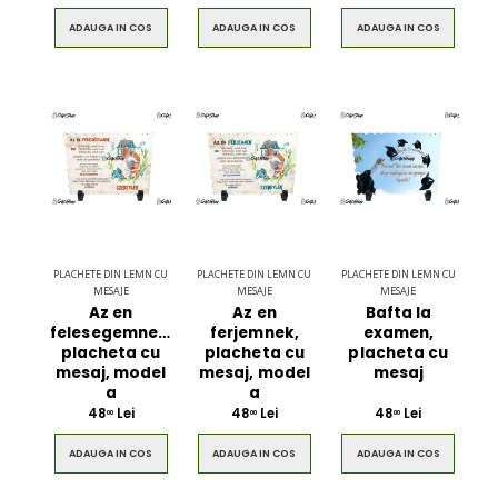
ADAUGA IN COS
ADAUGA IN COS
ADAUGA IN COS
PLACHETE DIN LEMN CU
PLACHETE DIN LEMN CU
PLACHETE DIN LEMN CU
MESAJE
MESAJE
MESAJE
Az en
Az en
Bafta la
felesegemnek,
ferjemnek,
examen,
placheta cu
placheta cu
placheta cu
mesaj, model
mesaj, model
mesaj
a
a
48
Lei
48
Lei
48
Lei
00
00
00
ADAUGA IN COS
ADAUGA IN COS
ADAUGA IN COS