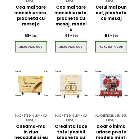
MESAJE
MESAJE
MESAJE
Cea mai tare
Cea mai tare
Celui mai bun
manichiurista,
manichiurista,
sef, placheta
placheta cu
placheta cu
cu mesaj
mesaj c
mesaj, model
a
58
Lei
48
Lei
58
Lei
00
00
00
ADAUGA IN COS
ADAUGA IN COS
ADAUGA IN COS
PLACHETE DIN LEMN CU
PLACHETE DIN LEMN CU
PLACHETE DIN LEMN CU
MESAJE
MESAJE
MESAJE
Cheama-ma
Credinta face
Doar o inima
in ziua
totul posibil
uriasa poate
necazului si eu
placheta cu
modela minti