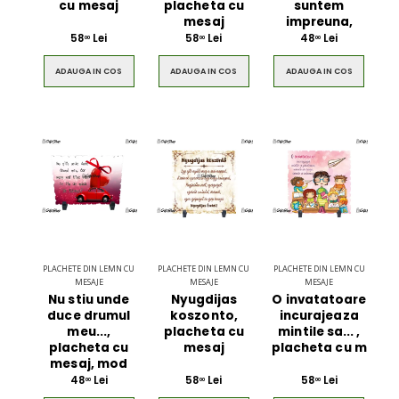
cu mesaj
placheta cu
suntem
mesaj
impreuna,
58
Lei
58
Lei
48
Lei
00
00
00
ADAUGA IN COS
ADAUGA IN COS
ADAUGA IN COS
PLACHETE DIN LEMN CU
PLACHETE DIN LEMN CU
PLACHETE DIN LEMN CU
MESAJE
MESAJE
MESAJE
Nu stiu unde
Nyugdijas
O invatatoare
duce drumul
koszonto,
incurajeaza
meu...,
placheta cu
mintile sa... ,
placheta cu
mesaj
placheta cu m
mesaj, mod
48
Lei
58
Lei
58
Lei
00
00
00