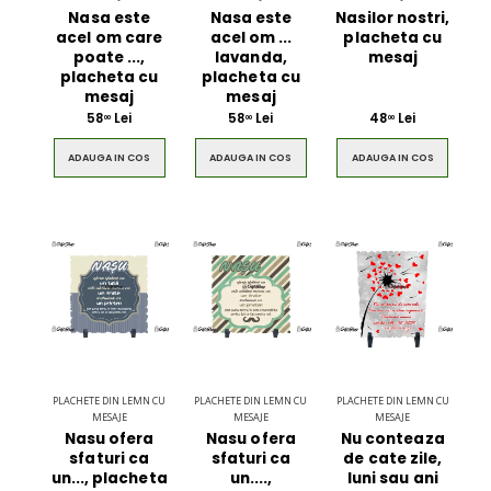
Nasa este
Nasa este
Nasilor nostri,
acel om care
acel om ...
placheta cu
poate ...,
lavanda,
mesaj
placheta cu
placheta cu
mesaj
mesaj
58
Lei
58
Lei
48
Lei
00
00
00
ADAUGA IN COS
ADAUGA IN COS
ADAUGA IN COS
PLACHETE DIN LEMN CU
PLACHETE DIN LEMN CU
PLACHETE DIN LEMN CU
MESAJE
MESAJE
MESAJE
Nasu ofera
Nasu ofera
Nu conteaza
sfaturi ca
sfaturi ca
de cate zile,
un..., placheta
un....,
luni sau ani