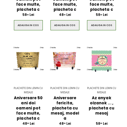
face multe,
face multe,
face multe,
placheta c
placheta c
placheta c
58
Lei
48
Lei
58
Lei
00
00
00
ADAUGA IN COS
ADAUGA IN COS
ADAUGA IN COS
PLACHETE DIN LEMN CU
PLACHETE DIN LEMN CU
PLACHETE DIN LEMN CU
MESAJE
MESAJE
MESAJE
Aniversare 50
Aniversare
Az anyak
ani doi
fericita,
olzanok ... ,
oameni pot
placheta cu
placheta cu
face multe,
mesaj, model
mesaj
placheta c
a
48
Lei
48
Lei
58
Lei
00
00
00