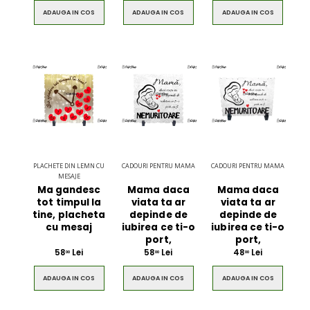
ADAUGA IN COS
ADAUGA IN COS
ADAUGA IN COS
PLACHETE DIN LEMN CU
CADOURI PENTRU MAMA
CADOURI PENTRU MAMA
MESAJE
Ma gandesc
Mama daca
Mama daca
tot timpul la
viata ta ar
viata ta ar
tine, placheta
depinde de
depinde de
cu mesaj
iubirea ce ti-o
iubirea ce ti-o
port,
port,
58
Lei
58
Lei
48
Lei
00
00
00
ADAUGA IN COS
ADAUGA IN COS
ADAUGA IN COS