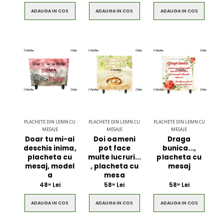
ADAUGA IN COS
ADAUGA IN COS
ADAUGA IN COS
PLACHETE DIN LEMN CU
PLACHETE DIN LEMN CU
PLACHETE DIN LEMN CU
MESAJE
MESAJE
MESAJE
Doar tu mi-ai
Doi oameni
Draga
deschis inima,
pot face
bunica...,
placheta cu
multe lucruri...
placheta cu
mesaj, model
, placheta cu
mesaj
a
mesa
48
Lei
58
Lei
58
Lei
00
00
00
ADAUGA IN COS
ADAUGA IN COS
ADAUGA IN COS