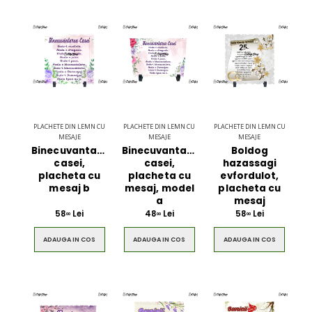
PLACHETE DIN LEMN CU
PLACHETE DIN LEMN CU
PLACHETE DIN LEMN CU
MESAJE
MESAJE
MESAJE
Binecuvantarea
Binecuvantarea
Boldog
casei,
casei,
hazassagi
placheta cu
placheta cu
evfordulot,
mesaj b
mesaj, model
placheta cu
a
mesaj
58
Lei
48
Lei
58
Lei
00
00
00
ADAUGA IN COS
ADAUGA IN COS
ADAUGA IN COS