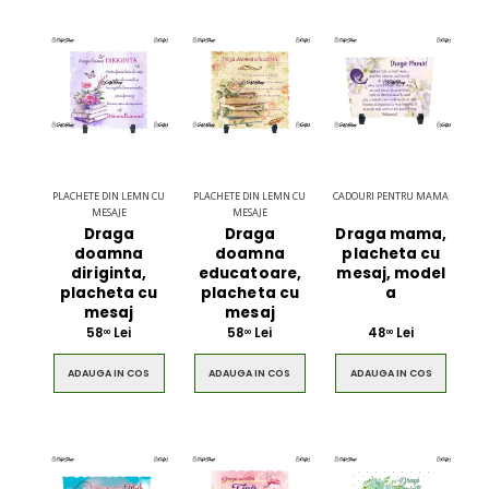
PLACHETE DIN LEMN CU
PLACHETE DIN LEMN CU
CADOURI PENTRU MAMA
MESAJE
MESAJE
Draga
Draga
Draga mama,
doamna
doamna
placheta cu
diriginta,
educatoare,
mesaj, model
placheta cu
placheta cu
a
mesaj
mesaj
58
Lei
58
Lei
48
Lei
00
00
00
ADAUGA IN COS
ADAUGA IN COS
ADAUGA IN COS