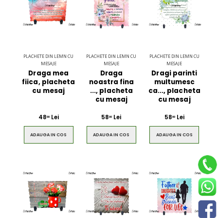
PLACHETE DIN LEMN CU
PLACHETE DIN LEMN CU
PLACHETE DIN LEMN CU
MESAJE
MESAJE
MESAJE
Draga mea
Draga
Dragi parinti
fiica, placheta
noastra fina
multumesc
cu mesaj
..., placheta
ca..., placheta
cu mesaj
cu mesaj
48
Lei
58
Lei
58
Lei
00
00
00
ADAUGA IN COS
ADAUGA IN COS
ADAUGA IN COS