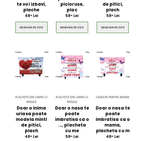
te voi izbavi,
picioruse,
de pitici,
plache
plac
plach
48
Lei
58
Lei
58
Lei
00
00
00
ADAUGA IN COS
ADAUGA IN COS
ADAUGA IN COS
PLACHETE DIN LEMN CU
PLACHETE DIN LEMN CU
CADOURI PENTRU MAMA
MESAJE
MESAJE
Doar o inima
Doar o nasa te
Doar o nasa te
uriasa poate
poate
poate
modela minti
imbratisa ca o
imbratisa ca o
de pitici,
..., placheta
mama,
plach
cu me
placheta cu m
48
Lei
58
Lei
48
Lei
00
00
00