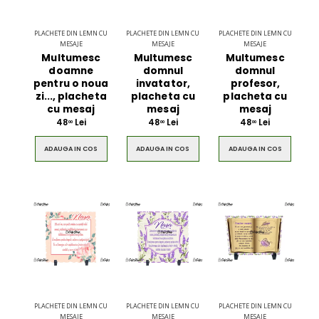
PLACHETE DIN LEMN CU
PLACHETE DIN LEMN CU
PLACHETE DIN LEMN CU
MESAJE
MESAJE
MESAJE
Multumesc
Multumesc
Multumesc
doamne
domnul
domnul
pentru o noua
invatator,
profesor,
zi..., placheta
placheta cu
placheta cu
cu mesaj
mesaj
mesaj
48
Lei
48
Lei
48
Lei
00
00
00
ADAUGA IN COS
ADAUGA IN COS
ADAUGA IN COS
PLACHETE DIN LEMN CU
PLACHETE DIN LEMN CU
PLACHETE DIN LEMN CU
MESAJE
MESAJE
MESAJE