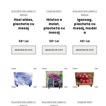
PLACHETE DIN LEMN CU
CADOURI PASTI
PLACHETE DIN LEMN CU
MESAJE
MESAJE
Hazi aldas,
Hristos a
Igazsag,
placheta cu
inviat,
placheta cu
mesaj
placheta cu
mesaj, model
mesaj
a
58
Lei
58
Lei
48
Lei
00
00
00
ADAUGA IN COS
ADAUGA IN COS
ADAUGA IN COS
PLACHETE DIN LEMN CU
PLACHETE DIN LEMN CU
CADOURI PASTI
MESAJE
MESAJE