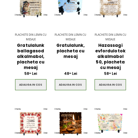
PLACHETE DIN LEMN CU
PLACHETE DIN LEMN CU
PLACHETE DIN LEMN CU
MESAJE
MESAJE
MESAJE
Gratulalunk
Gratulalunk,
Hazassagi
ballagasod
placheta cu
evfordulotok
alkalmabol,
mesaj
alkalmabol
placheta cu
50, placheta
mesaj
cu mesaj
58
Lei
48
Lei
58
Lei
00
00
00
ADAUGA IN COS
ADAUGA IN COS
ADAUGA IN COS