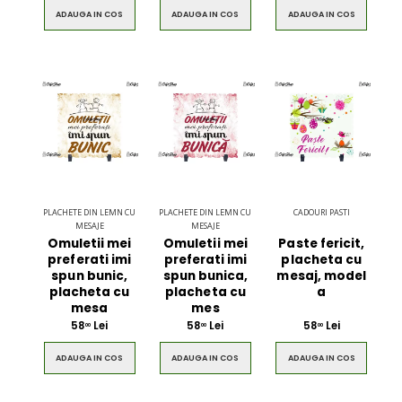
ADAUGA IN COS
ADAUGA IN COS
ADAUGA IN COS
PLACHETE DIN LEMN CU
PLACHETE DIN LEMN CU
CADOURI PASTI
MESAJE
MESAJE
Omuletii mei
Omuletii mei
Paste fericit,
preferati imi
preferati imi
placheta cu
spun bunic,
spun bunica,
mesaj, model
placheta cu
placheta cu
a
mesa
mes
58
Lei
58
Lei
58
Lei
00
00
00
ADAUGA IN COS
ADAUGA IN COS
ADAUGA IN COS