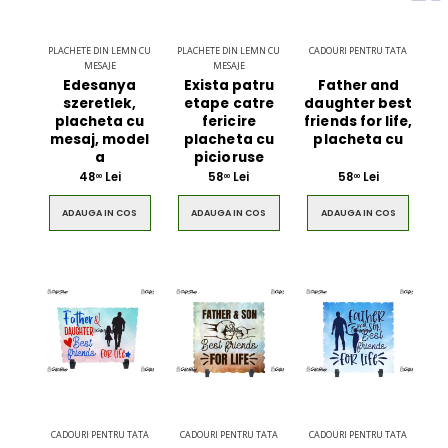
PLACHETE DIN LEMN CU
PLACHETE DIN LEMN CU
CADOURI PENTRU TATA
MESAJE
MESAJE
Edesanya
Exista patru
Father and
szeretlek,
etape catre
daughter best
placheta cu
fericire
friends for life,
mesaj, model
placheta cu
placheta cu
a
picioruse
48
Lei
58
Lei
58
Lei
00
00
00
ADAUGA IN COS
ADAUGA IN COS
ADAUGA IN COS
CADOURI PENTRU TATA
CADOURI PENTRU TATA
CADOURI PENTRU TATA