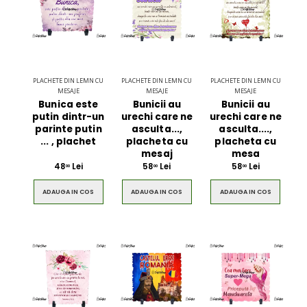
PLACHETE DIN LEMN CU
PLACHETE DIN LEMN CU
PLACHETE DIN LEMN CU
MESAJE
MESAJE
MESAJE
Bunica este
Bunicii au
Bunicii au
putin dintr-un
urechi care ne
urechi care ne
parinte putin
asculta...,
asculta....,
... , plachet
placheta cu
placheta cu
mesaj
mesa
48
Lei
58
Lei
58
Lei
00
00
00
ADAUGA IN COS
ADAUGA IN COS
ADAUGA IN COS