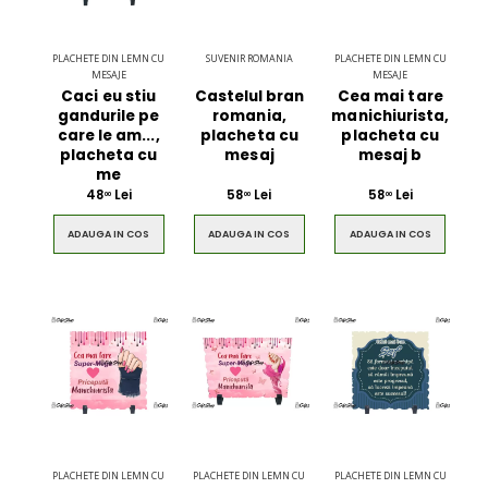
PLACHETE DIN LEMN CU
SUVENIR ROMANIA
PLACHETE DIN LEMN CU
MESAJE
MESAJE
Caci eu stiu
Castelul bran
Cea mai tare
gandurile pe
romania,
manichiurista,
care le am...,
placheta cu
placheta cu
placheta cu
mesaj
mesaj b
me
48
Lei
58
Lei
58
Lei
00
00
00
ADAUGA IN COS
ADAUGA IN COS
ADAUGA IN COS
PLACHETE DIN LEMN CU
PLACHETE DIN LEMN CU
PLACHETE DIN LEMN CU