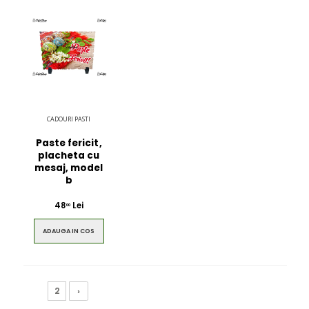
CADOURI PASTI
Paste fericit,
placheta cu
mesaj, model
b
48
Lei
00
ADAUGA IN COS
1
2
›