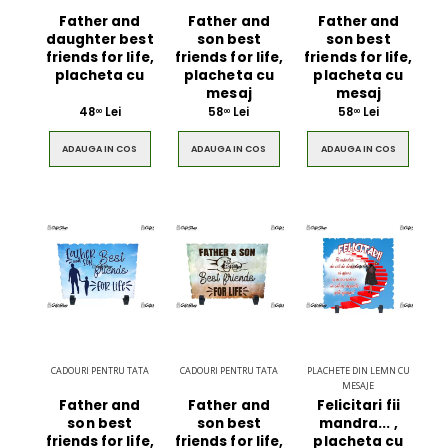
Father and
Father and
Father and
daughter best
son best
son best
friends for life,
friends for life,
friends for life,
placheta cu
placheta cu
placheta cu
mesaj
mesaj
48
Lei
58
Lei
58
Lei
00
00
00
ADAUGA IN COS
ADAUGA IN COS
ADAUGA IN COS
CADOURI PENTRU TATA
CADOURI PENTRU TATA
PLACHETE DIN LEMN CU
MESAJE
Father and
Father and
Felicitari fii
son best
son best
mandra... ,
friends for life,
friends for life,
placheta cu