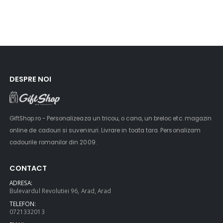
DESPRE NOI
GiftShop.ro - Personalizeaza un tricou, o cana, un breloc etc. magazin
online de cadouri si suveniruri. Livrare in toata tara. Personalizam
cadourile romanilor din 2009.
CONTACT
ADRESA:
Bulevardul Revolutiei 96, Arad, Arad
TELEFON:
0721332013