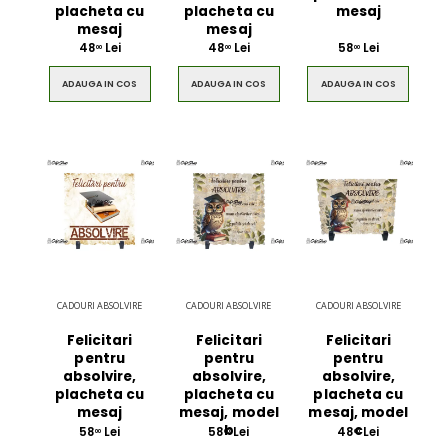
placheta cu
placheta cu
mesaj
mesaj
mesaj
48
Lei
48
Lei
58
Lei
00
00
00
ADAUGA IN COS
ADAUGA IN COS
ADAUGA IN COS
CADOURI ABSOLVIRE
CADOURI ABSOLVIRE
CADOURI ABSOLVIRE
Felicitari
Felicitari
Felicitari
pentru
pentru
pentru
absolvire,
absolvire,
absolvire,
placheta cu
placheta cu
placheta cu
mesaj
mesaj, model
mesaj, model
b
c
58
Lei
58
Lei
48
Lei
00
00
00