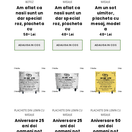
BOTEZ
MESAJE
MESAJE
Am aflat ca
Am aflat ca
Am un sot
nasii sunt un
nasii sunt un
uimitor,
dar special
dar special
placheta cu
$49.00
$49.00
roz, placheta
roz, placheta
mesaj, model
cu
cu
a
58
Lei
48
Lei
48
Lei
Circled Ultimate
Men Black 
00
00
00
3D Speaker
Belt
ADAUGA IN COS
ADAUGA IN COS
ADAUGA IN COS
$49.00
$49.00
PLACHETE DIN LEMN CU
PLACHETE DIN LEMN CU
PLACHETE DIN LEMN CU
MESAJE
MESAJE
MESAJE
Aniversare 25
Aniversare 25
Aniversare 50
ani doi
ani doi
ani doi
oameni pot
oameni pot
oameni pot