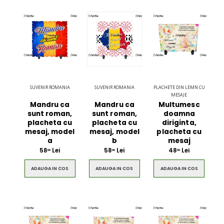
SUVENIR ROMANIA
SUVENIR ROMANIA
PLACHETE DIN LEMN CU
MESAJE
Mandru ca
Mandru ca
Multumesc
sunt roman,
sunt roman,
doamna
placheta cu
placheta cu
diriginta,
mesaj, model
mesaj, model
placheta cu
a
b
mesaj
58
Lei
58
Lei
48
Lei
00
00
00
ADAUGA IN COS
ADAUGA IN COS
ADAUGA IN COS