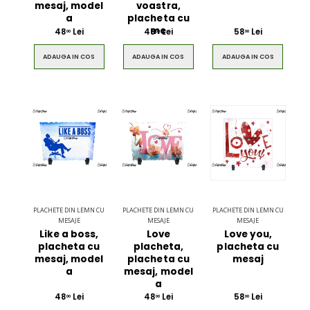
mesaj, model
voastra,
a
placheta cu
me
48
Lei
48
Lei
58
Lei
00
00
00
ADAUGA IN COS
ADAUGA IN COS
ADAUGA IN COS
PLACHETE DIN LEMN CU
PLACHETE DIN LEMN CU
PLACHETE DIN LEMN CU
MESAJE
MESAJE
MESAJE
Like a boss,
Love
Love you,
placheta cu
placheta,
placheta cu
mesaj, model
placheta cu
mesaj
a
mesaj, model
a
48
Lei
48
Lei
58
Lei
00
00
00