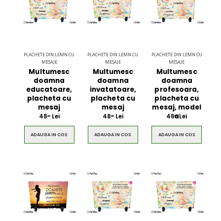
PLACHETE DIN LEMN CU
PLACHETE DIN LEMN CU
PLACHETE DIN LEMN CU
MESAJE
MESAJE
MESAJE
Multumesc
Multumesc
Multumesc
doamna
doamna
doamna
educatoare,
invatatoare,
profesoara,
placheta cu
placheta cu
placheta cu
mesaj
mesaj
mesaj, model
a
48
Lei
48
Lei
48
Lei
00
00
00
ADAUGA IN COS
ADAUGA IN COS
ADAUGA IN COS