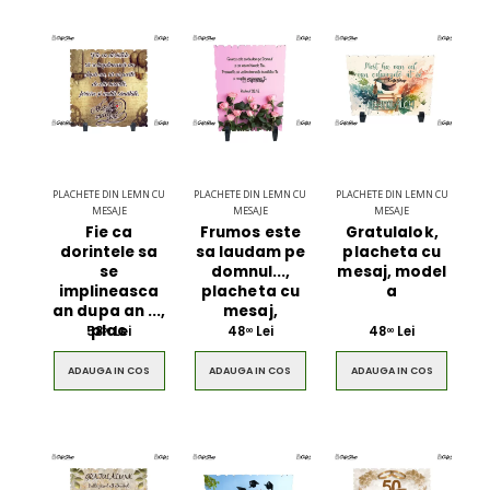
PLACHETE DIN LEMN CU
PLACHETE DIN LEMN CU
PLACHETE DIN LEMN CU
MESAJE
MESAJE
MESAJE
Fie ca
Frumos este
Gratulalok,
dorintele sa
sa laudam pe
placheta cu
se
domnul...,
mesaj, model
implineasca
placheta cu
a
an dupa an ...,
mesaj,
plac
58
Lei
48
Lei
48
Lei
00
00
00
ADAUGA IN COS
ADAUGA IN COS
ADAUGA IN COS