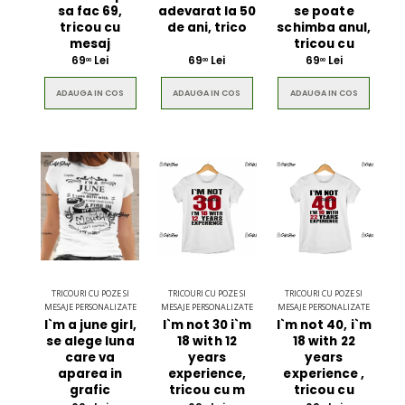
sa fac 69,
adevarat la 50
se poate
tricou cu
de ani, trico
schimba anul,
mesaj
tricou cu
69
Lei
69
Lei
69
Lei
00
00
00
$49.00
$49.00
ADAUGA IN COS
ADAUGA IN COS
ADAUGA IN COS
Circled Ultimate
Men Black 
3D Speaker
Belt
$49.00
$49.00
TRICOURI CU POZE SI
TRICOURI CU POZE SI
TRICOURI CU POZE SI
MESAJE PERSONALIZATE
MESAJE PERSONALIZATE
MESAJE PERSONALIZATE
I`m a june girl,
I`m not 30 i`m
I`m not 40, i`m
se alege luna
18 with 12
18 with 22
care va
years
years
aparea in
experience,
experience ,
grafic
tricou cu m
tricou cu