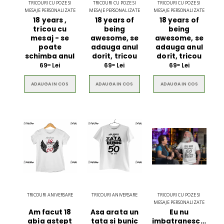
TRICOURI CU POZE SI
TRICOURI CU POZE SI
TRICOURI CU POZE SI
MESAJE PERSONALIZATE
MESAJE PERSONALIZATE
MESAJE PERSONALIZATE
18 years ,
18 years of
18 years of
tricou cu
being
being
mesaj - se
awesome, se
awesome, se
poate
adauga anul
adauga anul
schimba anul
dorit, tricou
dorit, tricou
69
Lei
69
Lei
69
Lei
00
00
00
ADAUGA IN COS
ADAUGA IN COS
ADAUGA IN COS
Ultimate 3D
Blue Backp
Bluetooth
the Youn
Speaker
$49.00
$49.00
TRICOURI ANIVERSARE
TRICOURI ANIVERSARE
TRICOURI CU POZE SI
Brown Women
Casual S
MESAJE PERSONALIZATE
Casual HandBag
Blue Sh
Am facut 18
Asa arata un
Eu nu
abia astept
tata si bunic
imbatranesc...,