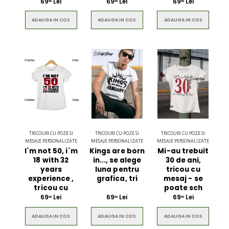
69
Lei
69
Lei
69
Lei
00
00
00
ADAUGA IN COS
ADAUGA IN COS
ADAUGA IN COS
TRICOURI CU POZE SI
TRICOURI CU POZE SI
TRICOURI CU POZE SI
MESAJE PERSONALIZATE
MESAJE PERSONALIZATE
MESAJE PERSONALIZATE
I`m not 50, i`m
Kings are born
Mi-au trebuit
18 with 32
in..., se alege
30 de ani,
years
luna pentru
tricou cu
experience ,
grafica, tri
mesaj - se
tricou cu
poate sch
69
Lei
69
Lei
69
Lei
00
00
00
ADAUGA IN COS
ADAUGA IN COS
ADAUGA IN COS