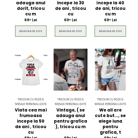
adauga anul
incepe la 30
incepe la 40
dorit, tricou
de ani , tricou
de ani, tricou
cu m
cu
cu m
69
Lei
69
Lei
69
Lei
00
00
00
ADAUGA IN COS
ADAUGA IN COS
ADAUGA IN COS
TRICOURI CU POZE SI
TRICOURI CU POZE SI
TRICOURI CU POZE SI
MESAJE PERSONALIZATE
MESAJE PERSONALIZATE
MESAJE PERSONALIZATE
Viata cea mai
Vintage, ( se
We all are
frumoasa
adauga anul
cute but..., se
incepe la 50
pentru grafica
alege luna
de ani , tricou
), tricou cu m
pentru
cu
grafica, t
00
00
00