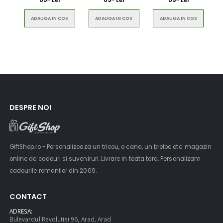
69
Lei
69
Lei
69
Lei
ADAUGA IN COS
ADAUGA IN COS
ADAUGA IN COS
DESPRE NOI
GiftShop.ro - Personalizeaza un tricou, o cana, un breloc etc. magazin
online de cadouri si suveniruri. Livrare in toata tara. Personalizam
cadourile romanilor din 2009.
CONTACT
ADRESA:
Bulevardul Revolutiei 96, Arad, Arad