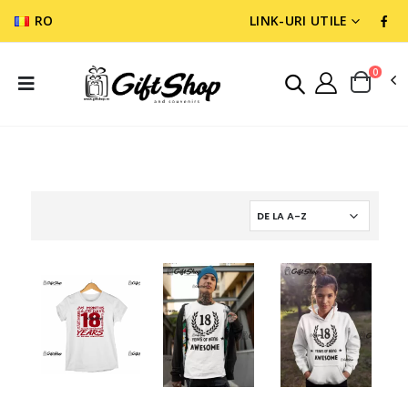
RO
LINK-URI UTILE
0
TRICOURI CU MESAJE
TRICOURI ANIVERSARE