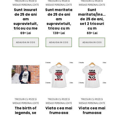
TRICOURI CU POZE SI
TRICOURI CU POZE SI
TRICOURI CU POZE SI
MESAJE PERSONALIZATE
MESAJE PERSONALIZATE
MESAJE PERSONALIZATE
Sunt insurat
Sunt maritata
Sunt
de 25 de ani
de 25 de ani
maritata/insurat
am
am
de 25 de ani,
supravietuit,
supravietuit,
set 2 tricouri
tricou cu me
tricou cu m
cu m
69
Lei
138
Lei
69
Lei
00
00
00
ADAUGA IN COS
ADAUGA IN COS
ADAUGA IN COS
TRICOURI CU POZE SI
TRICOURI CU POZE SI
TRICOURI CU POZE SI
MESAJE PERSONALIZATE
MESAJE PERSONALIZATE
MESAJE PERSONALIZATE
The birth of
Viata cea mai
Viata cea mai
legends, se
frumoasa
frumoasa