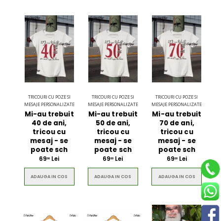
TRICOURI CU POZE SI
TRICOURI CU POZE SI
TRICOURI CU POZE SI
MESAJE PERSONALIZATE
MESAJE PERSONALIZATE
MESAJE PERSONALIZATE
Mi-au trebuit
Mi-au trebuit
Mi-au trebuit
40 de ani,
50 de ani,
70 de ani,
tricou cu
tricou cu
tricou cu
mesaj - se
mesaj - se
mesaj - se
poate sch
poate sch
poate sch
69
Lei
69
Lei
69
Lei
00
00
00
ADAUGA IN COS
ADAUGA IN COS
ADAUGA IN COS