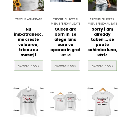
TRICOURI ANIVERSARE
TRICOURI CU POZE SI
TRICOURI CU POZE SI
MESAJE PERSONALIZATE
MESAJE PERSONALIZATE
Nu
Queen are
Sorry i am
imbatranesc,
born in, se
already
imi creste
alege luna
taken..., se
valoarea,
care va
poate
tricou cu
aparea in graf
schimba luna,
mesaj f
tri
69
Lei
69
Lei
69
Lei
00
00
00
ADAUGA IN COS
ADAUGA IN COS
ADAUGA IN COS