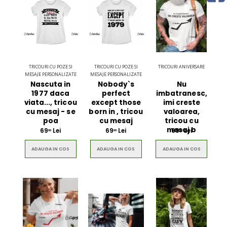
TRICOURI CU POZE SI
TRICOURI CU POZE SI
TRICOURI ANIVERSARE
MESAJE PERSONALIZATE
MESAJE PERSONALIZATE
Nascuta in
Nobody`s
Nu
1977 daca
perfect
imbatranesc,
viata..., tricou
except those
imi creste
cu mesaj - se
born in , tricou
valoarea,
poa
cu mesaj
tricou cu
mesaj b
69
Lei
69
Lei
69
Lei
00
00
00
ADAUGA IN COS
ADAUGA IN COS
ADAUGA IN COS