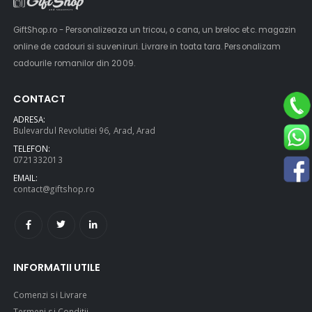
GiftShop.ro - Personalizeaza un tricou, o cana, un breloc etc. magazin
online de cadouri si suveniruri. Livrare in toata tara. Personalizam
cadourile romanilor din 2009.
CONTACT
ADRESA:
Bulevardul Revolutiei 96, Arad, Arad
TELEFON:
0721332013
Ultimate 3D
Blue Backp
EMAIL:
Bluetooth
the Youn
contact@giftshop.ro
Speaker
$49.00
$49.00
INFORMATII UTILE
Brown Women
Casual S
Casual HandBag
Blue Sh
Comenzi si Livrare
Termeni si Conditii