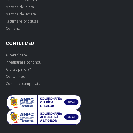
Metode de plata
Metode de livrare
$49.00
$49.00
Returnare produse
Comenzi
Circled Ultimate
Men Black 
3D Speaker
Belt
CONTUL MEU
Autentificare
Inregistrare cont nou
Ai uitat parola?
$49.00
$49.00
Contul meu
Cosul de cumparaturi