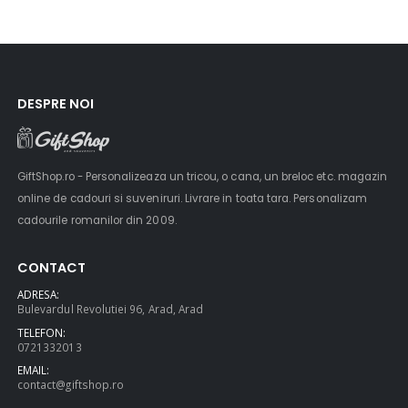
DESPRE NOI
GiftShop.ro - Personalizeaza un tricou, o cana, un breloc etc. magazin
online de cadouri si suveniruri. Livrare in toata tara. Personalizam
cadourile romanilor din 2009.
CONTACT
ADRESA:
Bulevardul Revolutiei 96, Arad, Arad
TELEFON:
0721332013
EMAIL:
contact@giftshop.ro