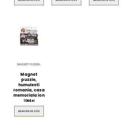
MAGNETI FLEXIBIL
Magnet
puzzle,
humulesti
romania, casa
memoriala ion
cr
10
Lei
00
ADAUGA IN COS