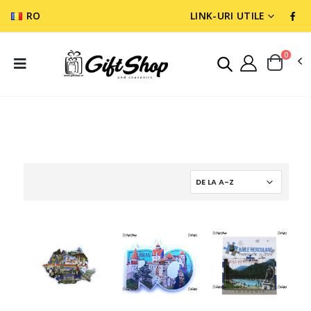
RO
LINK-URI UTILE
0
SUVENIR ROMANIA
MAGNETI SUVENIR
MAGNETI FLEXIBIL