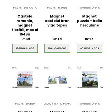
MAGNETI DIN PLASTIC
MAGNETI FLEXIBIL
MAGNETI SUVENIR
Castele
Magnet
Magnet
romania,
castelul bran
puzzle - baile
magnet
vlad tepes
herculane
flexibil, model
1649a
10
Lei
10
Lei
10
Lei
00
00
00
ADAUGA IN COS
ADAUGA IN COS
ADAUGA IN COS
Ultimate 3D
Blue Backp
Bluetooth
the Youn
Speaker
$49.00
$49.00
Brown Women
Casual S
MAGNETI SUVENIR
CADOURI PENTRU MAMA
MAGNETI SUVENIR
Casual HandBag
Blue Sh