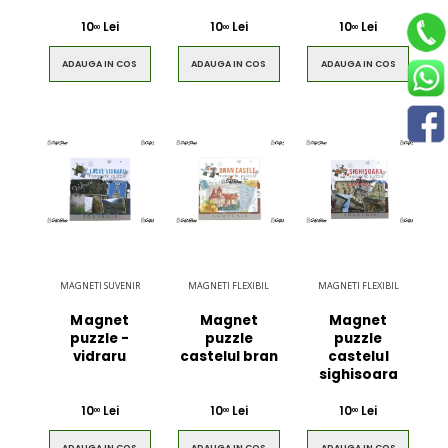
10
Lei
10
Lei
10
Lei
00
00
00
ADAUGA IN COS
ADAUGA IN COS
ADAUGA IN COS
MAGNETI SUVENIR
MAGNETI FLEXIBIL
MAGNETI FLEXIBIL
Magnet
Magnet
Magnet
puzzle -
puzzle
puzzle
vidraru
castelul bran
castelul
sighisoara
10
Lei
10
Lei
10
Lei
00
00
00
ADAUGA IN COS
ADAUGA IN COS
ADAUGA IN COS