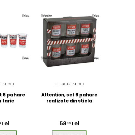
RE SHOUT
SET PAHARE SHOUT
et 6 pahare
Attention, set 6 pahare
 tarie
realizate din sticla
Lei
58
Lei
0
00