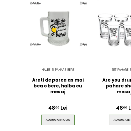
HALBE SI PAHARE BERE
SET PAHARE
Arati de parca as mai
Are you drun
bea o bere, halba cu
pahare sh
mesaj
mesa
48
Lei
48
L
00
00
ADAUGA IN COS
ADAUGA IN