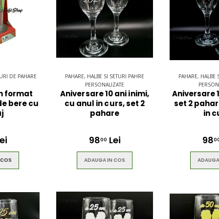
$49.00
TURI DE PAHARE
PAHARE, HALBE SI SETURI PAHRE
PAHARE, HALBE 
PERSONALIZATE
PERSON
n format
Aniversare 10 ani inimi,
Aniversare 1
 de bere cu
cu anul in curs, set 2
set 2 paha
j
pahare
in c
ei
98
Lei
98
00
0
 COS
ADAUGA IN COS
ADAUGA