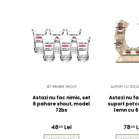
SET PAHARE SHOUT
SUPORT CU STICLA
Astazi nu fac nimic, set
Astazi nu fa
6 pahare shout, model
suport potc
72bs
lemn cu 6
48
Lei
78
L
00
00