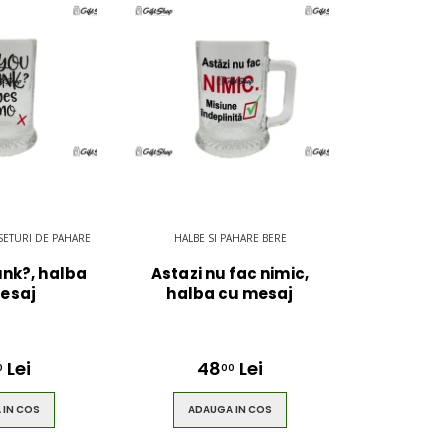
 SETURI DE PAHARE
HALBE SI PAHARE BERE
unk?, halba
Astazi nu fac nimic,
esaj
halba cu mesaj
Lei
48
Lei
0
00
 IN COS
ADAUGA IN COS