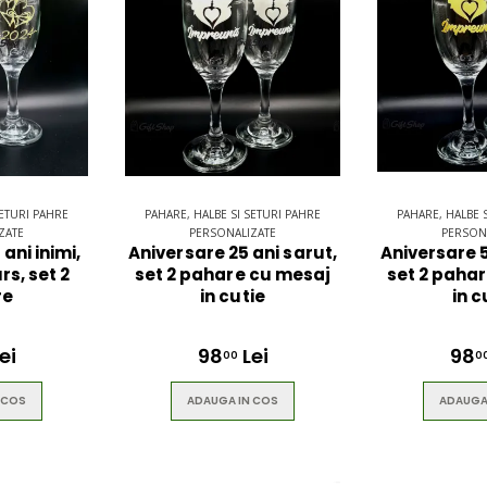
SETURI PAHRE
PAHARE, HALBE SI SETURI PAHRE
PAHARE, HALBE 
ZATE
PERSONALIZATE
PERSON
ani inimi,
Aniversare 25 ani sarut,
Aniversare 5
rs, set 2
set 2 pahare cu mesaj
set 2 paha
re
in cutie
in c
ei
98
Lei
98
00
0
 COS
ADAUGA IN COS
ADAUGA