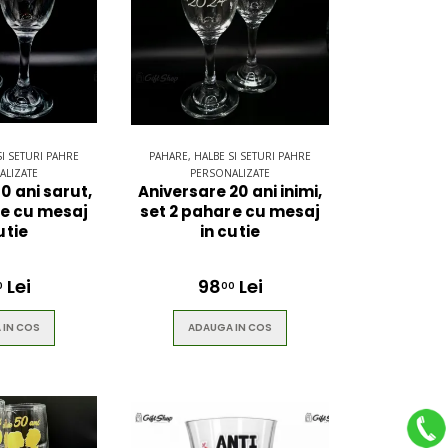
SI SETURI PAHRE
PAHARE, HALBE SI SETURI PAHRE
ALIZATE
PERSONALIZATE
0 ani sarut,
Aniversare 20 ani inimi,
re cu mesaj
set 2 pahare cu mesaj
utie
in cutie
Lei
98
Lei
0
00
 IN COS
ADAUGA IN COS