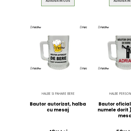
ADAUGA IN COS
ADAUGA IN
HALBE SI PAHARE BERE
HALBE PERSON
Bautor autorizat, halba
Bautor oficial
cu mesaj
numele dorit 
mesa