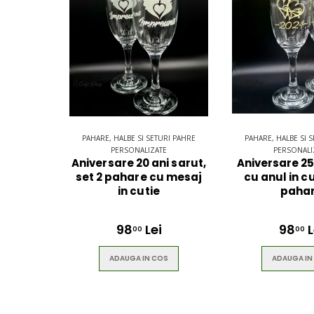
PAHARE, HALBE SI SETURI PAHRE
PAHARE, HALBE SI 
PERSONALIZATE
PERSONALI
Aniversare 20 ani sarut,
Aniversare 25 
set 2 pahare cu mesaj
cu anul in cu
in cutie
paha
98
Lei
98
L
00
00
ADAUGA IN COS
ADAUGA IN