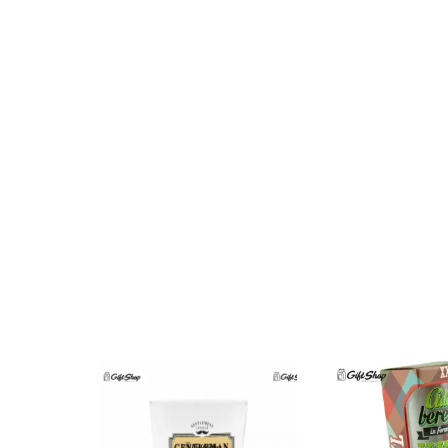
$49.00
$49.00
Pahare vin cu
mesaje
Brown Women
Casual Sp
Casual HandBag
Blue Sho
$49.00
$49.00
Circled
Men Bla
Ultimate 3D
Gentle Be
Speaker