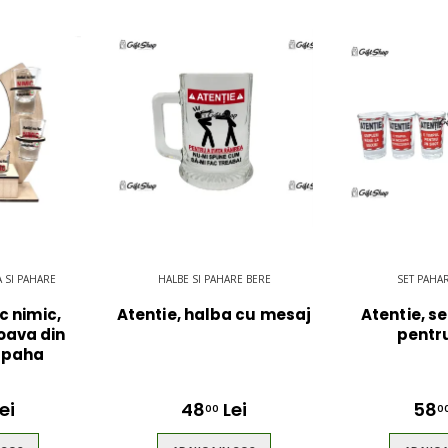
 SI PAHARE
HALBE SI PAHARE BERE
SET PAHA
c nimic,
Atentie, halba cu mesaj
Atentie, s
oava din
pentru
 paha
ei
48
Lei
58
00
0