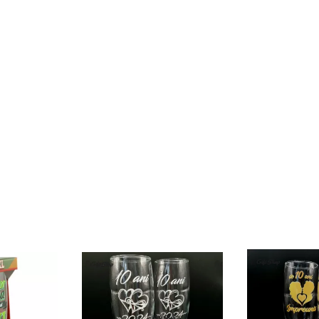
$49.00
ring
Brown Women
es
Casual HandBag
$49.00
ck
Circled
lt
Ultimate 3D
Speaker