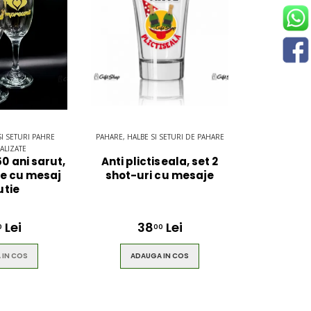
SI SETURI PAHRE
PAHARE, HALBE SI SETURI DE PAHARE
ALIZATE
0 ani sarut,
Anti plictiseala, set 2
re cu mesaj
shot-uri cu mesaje
utie
Lei
38
Lei
0
00
 IN COS
ADAUGA IN COS