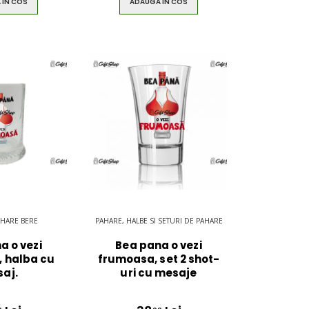
 IN COS
ADAUGA IN COS
AHARE BERE
PAHARE, HALBE SI SETURI DE PAHARE
a o vezi
Bea pana o vezi
 halba cu
frumoasa, set 2 shot-
aj.
uri cu mesaje