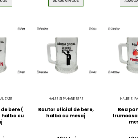
 COS
ADAUGA IN COS
ADAUGA
ALIZATE
HALBE SI PAHARE BERE
HALBE SI P
 de bere (
Bautor oficial de bere,
Bea pan
) halba cu
halba cu mesaj
frumoasa,
j
mes