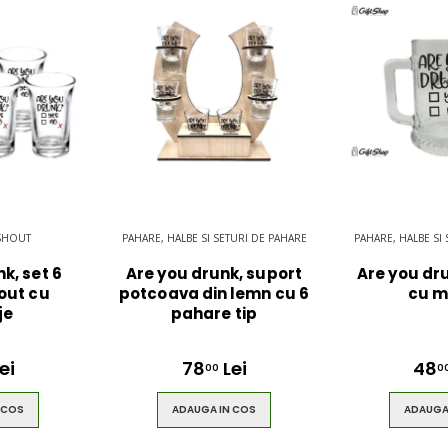
 SHOUT
PAHARE, HALBE SI SETURI DE PAHARE
PAHARE, HALBE SI
k, set 6
Are you drunk, suport
Are you dr
out cu
potcoava din lemn cu 6
cu m
je
pahare tip
ei
78
Lei
48
00
0
 COS
ADAUGA IN COS
ADAUGA