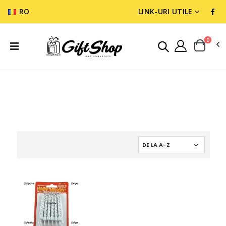
RO
LINK-URI UTILE
0
CADOURI DIVERSE
ACCESORI PARTY SI IMPACHETAT CADOURI
LUMANARI SI ARTIFICI TORT