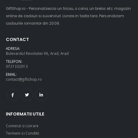
GiftShop.ro - Personalizeaza un tricou, o cana, un breloc etc. magazin
online de cadouri si suveniruri. Livrare in toata tara. Personalizam
$49.00
$49.00
cadourile romanilor din 2009.
Circled Ultimate
Men Black 
CONTACT
3D Speaker
Belt
ADRESA:
Bulevardul Revolutiei 96, Arad, Arad
TELEFON:
0721332013
$49.00
$49.00
EMAIL:
contact@giftshop.ro
INFORMATII UTILE
Comenzi si Livrare
Termeni si Conditii