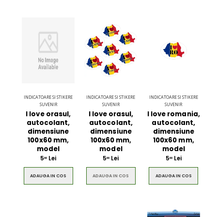
INDICATOARE SI STIKERE
INDICATOARE SI STIKERE
INDICATOARE SI STIKERE
SUVENIR
SUVENIR
SUVENIR
I love orasul,
I love orasul,
I love romania,
autocolant,
autocolant,
autocolant,
dimensiune
dimensiune
dimensiune
100x60 mm,
100x60 mm,
100x60 mm,
model
model
model
5
Lei
5
Lei
5
Lei
00
00
00
ADAUGA IN COS
ADAUGA IN COS
ADAUGA IN COS