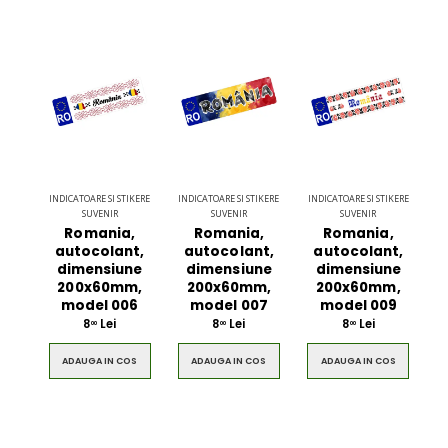
INDICATOARE SI STIKERE
INDICATOARE SI STIKERE
INDICATOARE SI STIKERE
SUVENIR
SUVENIR
SUVENIR
Romania,
Romania,
Romania,
autocolant,
autocolant,
autocolant,
dimensiune
dimensiune
dimensiune
200x60mm,
200x60mm,
200x60mm,
model 006
model 007
model 009
8
Lei
8
Lei
8
Lei
00
00
00
ADAUGA IN COS
ADAUGA IN COS
ADAUGA IN COS