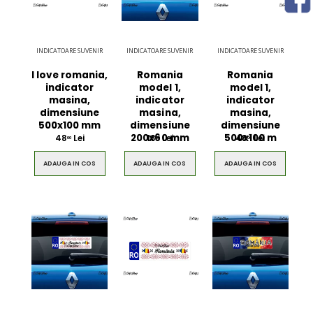
INDICATOARE SUVENIR
INDICATOARE SUVENIR
INDICATOARE SUVENIR
I love romania,
Romania
Romania
indicator
model 1,
model 1,
masina,
indicator
indicator
dimensiune
masina,
masina,
500x100 mm
dimensiune
dimensiune
200x60 mm
500x100 m
48
Lei
18
Lei
48
Lei
00
00
00
ADAUGA IN COS
ADAUGA IN COS
ADAUGA IN COS