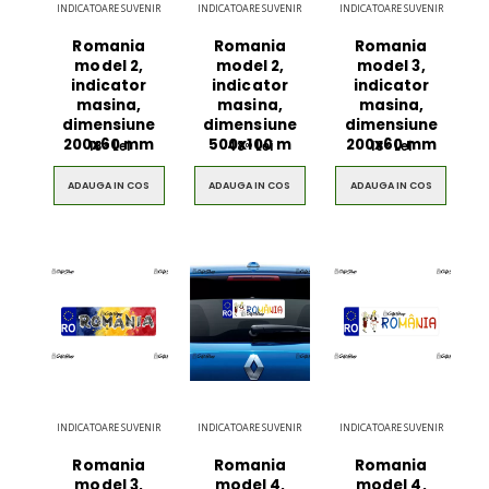
INDICATOARE SUVENIR
INDICATOARE SUVENIR
INDICATOARE SUVENIR
Romania
Romania
Romania
model 2,
model 2,
model 3,
indicator
indicator
indicator
masina,
masina,
masina,
dimensiune
dimensiune
dimensiune
200x60 mm
500x100 m
200x60 mm
18
Lei
48
Lei
18
Lei
00
00
00
ADAUGA IN COS
ADAUGA IN COS
ADAUGA IN COS
INDICATOARE SUVENIR
INDICATOARE SUVENIR
INDICATOARE SUVENIR
Romania
Romania
Romania
model 3,
model 4,
model 4,