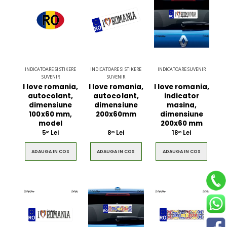
INDICATOARE SI STIKERE
INDICATOARE SI STIKERE
INDICATOARE SUVENIR
SUVENIR
SUVENIR
I love romania,
I love romania,
I love romania,
autocolant,
autocolant,
indicator
dimensiune
dimensiune
masina,
100x60 mm,
200x60mm
dimensiune
model
200x60 mm
5
Lei
8
Lei
18
Lei
00
00
00
ADAUGA IN COS
ADAUGA IN COS
ADAUGA IN COS