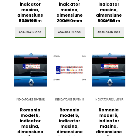
indicator
indicator
indicator
masina,
masina,
masina,
dimensiune
dimensiune
dimensiune
500x100 m
200x60 mm
500x100 m
48
Lei
18
Lei
48
Lei
00
00
00
ADAUGA IN COS
ADAUGA IN COS
ADAUGA IN COS
INDICATOARE SUVENIR
INDICATOARE SUVENIR
INDICATOARE SUVENIR
Romania
Romania
Romania
model 5,
model 5,
model 6,
indicator
indicator
indicator
masina,
masina,
masina,
dimensiune
dimensiune
dimensiune