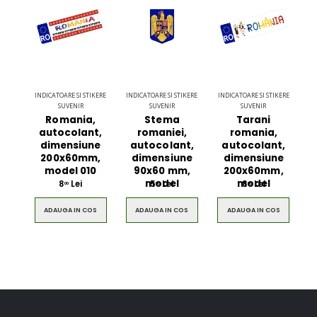
INDICATOARE SI STIKERE
INDICATOARE SI STIKERE
INDICATOARE SI STIKERE
SUVENIR
SUVENIR
SUVENIR
Romania,
Stema
Tarani
autocolant,
romaniei,
romania,
dimensiune
autocolant,
autocolant,
200x60mm,
dimensiune
dimensiune
model 010
90x60 mm,
200x60mm,
model
model
8
Lei
5
Lei
8
Lei
00
00
00
ADAUGA IN COS
ADAUGA IN COS
ADAUGA IN COS