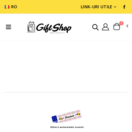
RO
LINK-URI UTILE
0
SUVENIR ROMANIA
INDICATOARE SI STIKERE SUVENIR
INDICATOARE SI STIKERE SUVENIR
Indicatoare
Stikere autocolante suvenir
suvenir