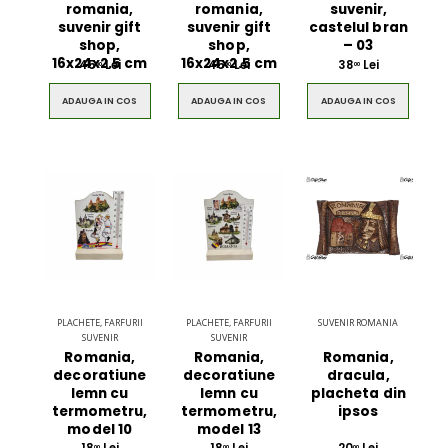
romania,
romania,
suvenir,
suvenir gift
suvenir gift
castelul bran
shop,
shop,
– 03
16x24x2.5 cm
16x24x2.5 cm
45
Lei
45
Lei
38
Lei
00
00
00
ADAUGA IN COS
ADAUGA IN COS
ADAUGA IN COS
PLACHETE, FARFURII
PLACHETE, FARFURII
SUVENIR ROMANIA
SUVENIR
SUVENIR
Romania,
Romania,
Romania,
decoratiune
decoratiune
dracula,
lemn cu
lemn cu
placheta din
termometru,
termometru,
ipsos
model 10
model 13
00
00
00