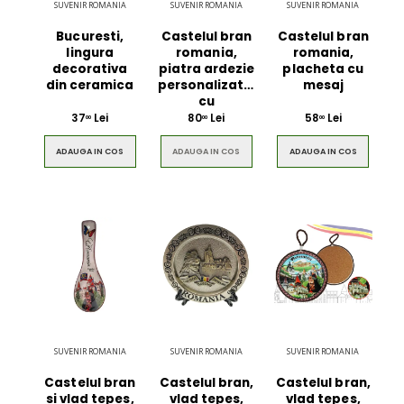
SUVENIR ROMANIA
SUVENIR ROMANIA
SUVENIR ROMANIA
Bucuresti,
Castelul bran
Castelul bran
lingura
romania,
romania,
decorativa
piatra ardezie
placheta cu
din ceramica
personalizata,
mesaj
cu
37
Lei
80
Lei
58
Lei
00
00
00
ADAUGA IN COS
ADAUGA IN COS
ADAUGA IN COS
Ultimate 3D
Blue Backp
Bluetooth
the Youn
Speaker
$49.00
$49.00
SUVENIR ROMANIA
SUVENIR ROMANIA
SUVENIR ROMANIA
Brown Women
Casual S
Casual HandBag
Blue Sh
Castelul bran
Castelul bran,
Castelul bran,
si vlad tepes,
vlad tepes,
vlad tepes,