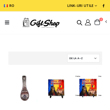
RO
LINK-URI UTILE
0
SUVENIR ROMANIA
PLACHETE, FARFURII SUVENIR