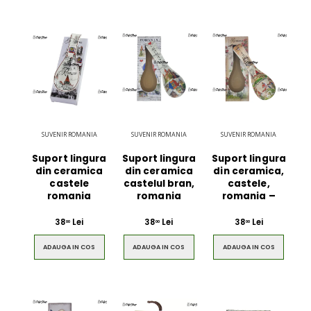
SUVENIR ROMANIA
SUVENIR ROMANIA
SUVENIR ROMANIA
Suport lingura
Suport lingura
Suport lingura
din ceramica
din ceramica
din ceramica,
castele
castelul bran,
castele,
romania
romania
romania –
38
Lei
38
Lei
38
Lei
00
00
00
ADAUGA IN COS
ADAUGA IN COS
ADAUGA IN COS