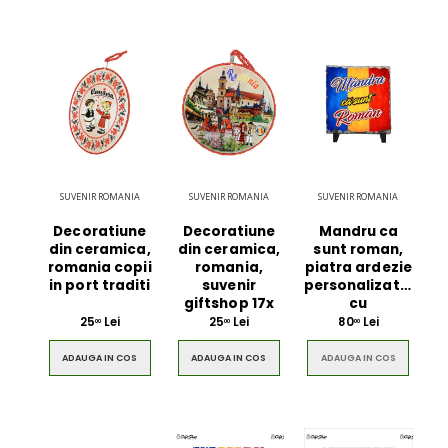
SUVENIR ROMANIA
SUVENIR ROMANIA
SUVENIR ROMANIA
Decoratiune
Decoratiune
Mandru ca
din ceramica,
din ceramica,
sunt roman,
romania copii
romania,
piatra ardezie
in port traditi
suvenir
personalizata,
giftshop 17x
cu
25
Lei
25
Lei
80
Lei
00
00
00
ADAUGA IN COS
ADAUGA IN COS
ADAUGA IN COS