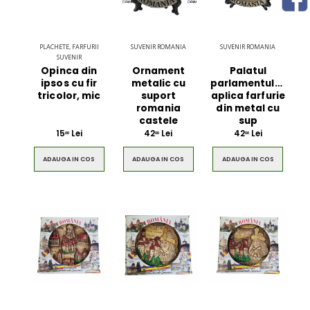
PLACHETE, FARFURII
SUVENIR ROMANIA
SUVENIR ROMANIA
SUVENIR
Opinca din
Ornament
Palatul
ipsos cu fir
metalic cu
parlamentului,
tricolor, mic
suport
aplica farfurie
romania
din metal cu
castele
sup
15
Lei
42
Lei
42
Lei
00
00
00
ADAUGA IN COS
ADAUGA IN COS
ADAUGA IN COS