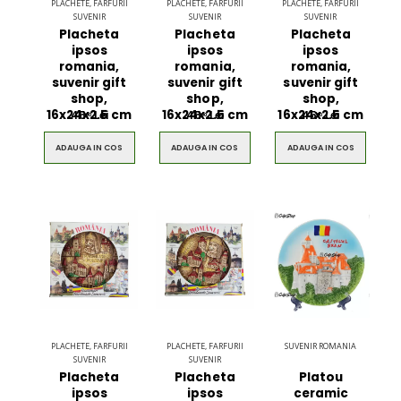
PLACHETE, FARFURII
PLACHETE, FARFURII
PLACHETE, FARFURII
SUVENIR
SUVENIR
SUVENIR
Placheta
Placheta
Placheta
ipsos
ipsos
ipsos
romania,
romania,
romania,
suvenir gift
suvenir gift
suvenir gift
shop,
shop,
shop,
16x24x2.5 cm
16x24x2.5 cm
16x24x2.5 cm
45
Lei
45
Lei
45
Lei
00
00
00
ADAUGA IN COS
ADAUGA IN COS
ADAUGA IN COS
PLACHETE, FARFURII
PLACHETE, FARFURII
SUVENIR ROMANIA
SUVENIR
SUVENIR
Placheta
Placheta
Platou
ipsos
ipsos
ceramic