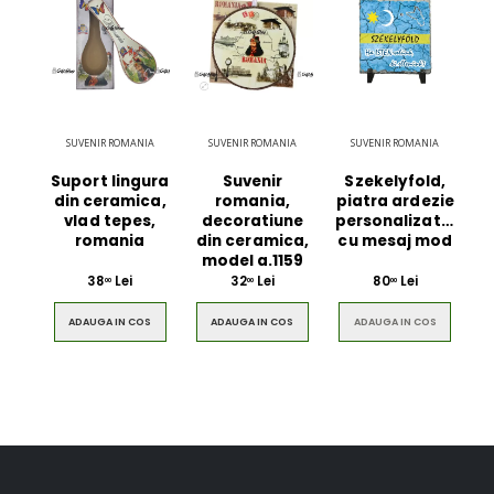
SUVENIR ROMANIA
SUVENIR ROMANIA
SUVENIR ROMANIA
Suport lingura
Suvenir
Szekelyfold,
din ceramica,
romania,
piatra ardezie
vlad tepes,
decoratiune
personalizata,
romania
din ceramica,
cu mesaj mod
model a.1159
38
Lei
32
Lei
80
Lei
00
00
00
ADAUGA IN COS
ADAUGA IN COS
ADAUGA IN COS