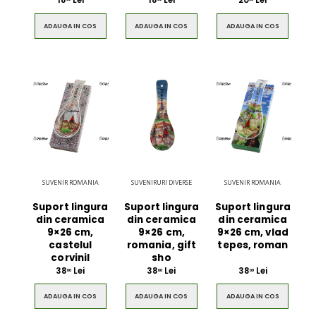
18
Lei
18
Lei
20
Lei
ADAUGA IN COS
ADAUGA IN COS
ADAUGA IN COS
SUVENIR ROMANIA
SUVENIRURI DIVERSE
SUVENIR ROMANIA
Suport lingura
Suport lingura
Suport lingura
din ceramica
din ceramica
din ceramica
9×26 cm,
9×26 cm,
9×26 cm, vlad
castelul
romania, gift
tepes, roman
corvinil
sho
38
Lei
38
Lei
38
Lei
00
00
00
ADAUGA IN COS
ADAUGA IN COS
ADAUGA IN COS