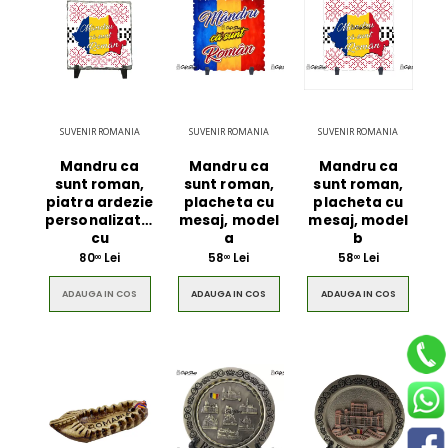
SUVENIR ROMANIA
SUVENIR ROMANIA
SUVENIR ROMANIA
Mandru ca
Mandru ca
Mandru ca
sunt roman,
sunt roman,
sunt roman,
piatra ardezie
placheta cu
placheta cu
personalizata,
mesaj, model
mesaj, model
cu
a
b
80
Lei
58
Lei
58
Lei
00
00
00
ADAUGA IN COS
ADAUGA IN COS
ADAUGA IN COS