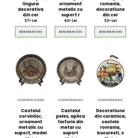
lingura
ornament
romania,
decorativa
metalic cu
decoratiune
din cer
suport r
din cer
37
Lei
42
Lei
32
Lei
00
00
00
$49.00
$49.00
ADAUGA IN COS
ADAUGA IN COS
ADAUGA IN COS
Circled Ultimate
Men Black 
3D Speaker
Belt
$49.00
$49.00
SUVENIRURI DIVERSE
SUVENIR ROMANIA
SUVENIR ROMANIA
Castelul
Castelul
Decoratiune
corvinilor,
peles, aplica
din ceramica,
ornament
farfurie din
castele
metalic cu
metal cu
romania,
suport, model
suport
bucuresti, s