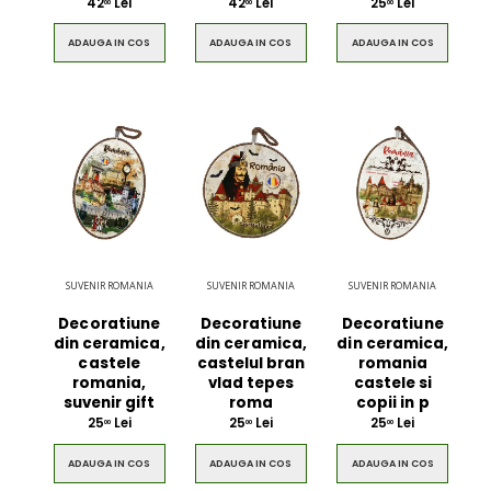
42
Lei
42
Lei
25
Lei
00
00
00
ADAUGA IN COS
ADAUGA IN COS
ADAUGA IN COS
SUVENIR ROMANIA
SUVENIR ROMANIA
SUVENIR ROMANIA
Decoratiune
Decoratiune
Decoratiune
din ceramica,
din ceramica,
din ceramica,
castele
castelul bran
romania
romania,
vlad tepes
castele si
suvenir gift
roma
copii in p
25
Lei
25
Lei
25
Lei
00
00
00
ADAUGA IN COS
ADAUGA IN COS
ADAUGA IN COS