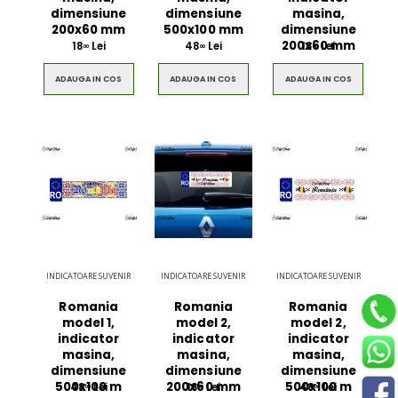
dimensiune
dimensiune
masina,
200x60 mm
500x100 mm
dimensiune
200x60 mm
18
Lei
48
Lei
18
Lei
00
00
00
ADAUGA IN COS
ADAUGA IN COS
ADAUGA IN COS
INDICATOARE SUVENIR
INDICATOARE SUVENIR
INDICATOARE SUVENIR
Romania
Romania
Romania
model 1,
model 2,
model 2,
indicator
indicator
indicator
masina,
masina,
masina,
dimensiune
dimensiune
dimensiune
500x100 m
200x60 mm
500x100 m
48
Lei
18
Lei
48
Lei
00
00
00