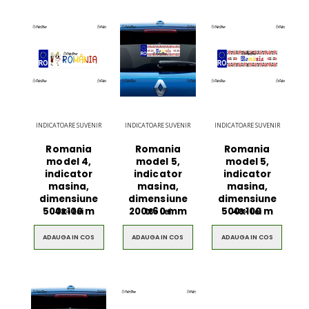
INDICATOARE SUVENIR
INDICATOARE SUVENIR
INDICATOARE SUVENIR
Romania
Romania
Romania
model 4,
model 5,
model 5,
indicator
indicator
indicator
masina,
masina,
masina,
dimensiune
dimensiune
dimensiune
500x100 m
200x60 mm
500x100 m
48
Lei
18
Lei
48
Lei
00
00
00
ADAUGA IN COS
ADAUGA IN COS
ADAUGA IN COS