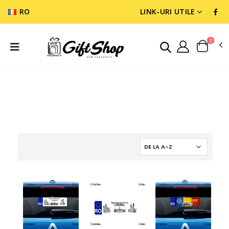
RO
LINK-URI UTILE
0
SUVENIR ROMANIA
INDICATOARE SI STIKERE SUVENIR
INDICATOARE SUVENIR