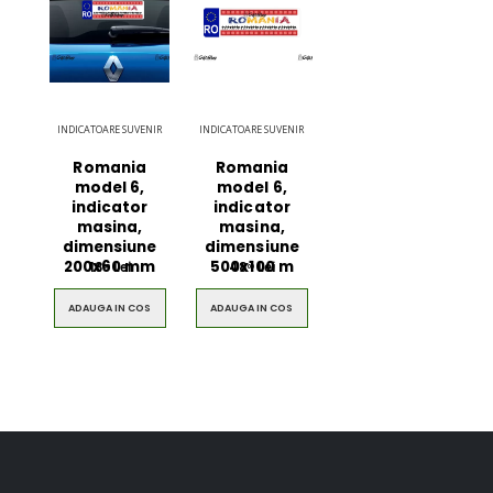
INDICATOARE SUVENIR
INDICATOARE SUVENIR
Romania
Romania
model 6,
model 6,
indicator
indicator
masina,
masina,
dimensiune
dimensiune
200x60 mm
500x100 m
18
Lei
48
Lei
00
00
ADAUGA IN COS
ADAUGA IN COS