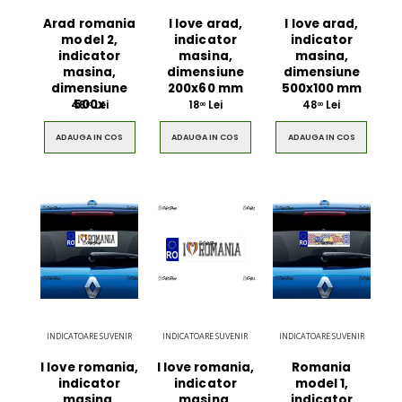
Arad romania
I love arad,
I love arad,
model 2,
indicator
indicator
indicator
masina,
masina,
$49.00
$49.00
masina,
dimensiune
dimensiune
dimensiune
200x60 mm
500x100 mm
500x
48
Lei
18
Lei
48
Lei
Circled Ultimate
Men Black 
00
00
00
3D Speaker
Belt
ADAUGA IN COS
ADAUGA IN COS
ADAUGA IN COS
$49.00
$49.00
INDICATOARE SUVENIR
INDICATOARE SUVENIR
INDICATOARE SUVENIR
I love romania,
I love romania,
Romania
indicator
indicator
model 1,
masina,
masina,
indicator