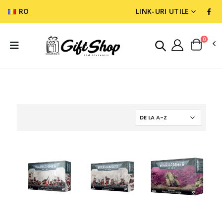
RO
LINK-URI UTILE
0
WARGAMES & MINIATURES
ADEPTA SORORITAS