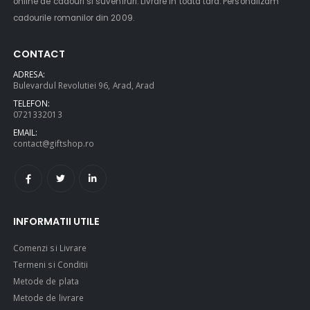
online de cadouri si suveniruri. Livrare in toata tara. Personalizam
cadourile romanilor din 2009.
$49.00
$49.00
CONTACT
ADRESA:
Circled Ultimate
Men Black 
Bulevardul Revolutiei 96, Arad, Arad
3D Speaker
Belt
TELEFON:
0721332013
EMAIL:
contact@giftshop.ro
$49.00
$49.00
INFORMATII UTILE
Comenzi si Livrare
Termeni si Conditii
Metode de plata
Metode de livrare