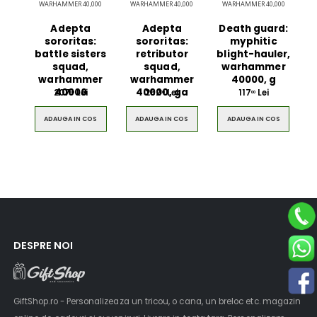
WARHAMMER 40,000
WARHAMMER 40,000
WARHAMMER 40,000
Adepta
Adepta
Death guard:
sororitas:
sororitas:
myphitic
battle sisters
retributor
blight-hauler,
squad,
squad,
warhammer
warhammer
warhammer
40000, g
40000
40000, ga
207
Lei
262
Lei
117
Lei
00
00
00
ADAUGA IN COS
ADAUGA IN COS
ADAUGA IN COS
Ultimate 3D
Blue Backp
Bluetooth
the Youn
Speaker
DESPRE NOI
$49.00
$49.00
Brown Women
Casual S
Casual HandBag
Blue Sh
GiftShop.ro - Personalizeaza un tricou, o cana, un breloc etc. magazin