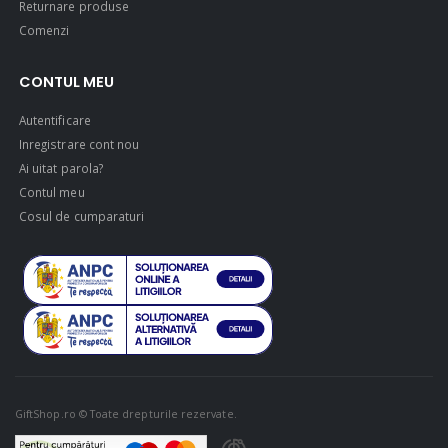
Returnare produse
Comenzi
CONTUL MEU
Autentificare
Inregistrare cont nou
Ai uitat parola?
Contul meu
Cosul de cumparaturi
GiftShop.ro © Toate drepturile rezervate.